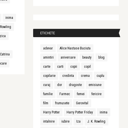
inima
. Rowling
ETICHETE
zica
adevar
Alice Nastase Buciuta
Catrina
amintiri
aniversare
beauty
blog
ecare
carte
carti
copii
copil
copilarie
credinta
crema
cuplu
curaj
dor
dragoste
emisiune
familie
Farmec
femei
fericire
film
frumusete
Gerovital
Harry Potter
Harry Potter Friday
inima
intalnire
iubire
Iza
J. K. Rowling