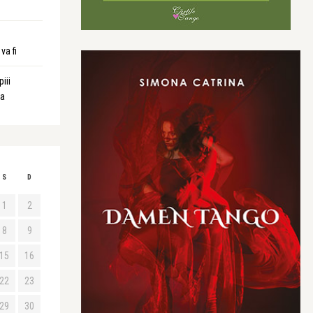
va fi
iii
ta
S
D
1
2
8
9
15
16
22
23
29
30