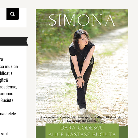
NG -
m ca muzica
blicație
țifică
 academic,
Economic
 Buciuta
 castelele
și al