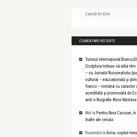
COMENTARII RECENTE
Turneul internațional BrancuSI
Sculptura trebuie să aibă rit
– cu Jurnalul Bucureștiului (pu
cultural – educațională și știin
franco – română cu caracter
acreditată și promovată de 
and
la
Biografie Alice Năstase
Miri
la
Pentru Nina Cassian, în
înalte ale cerului
Ruxandra
la
Ilona, copilul meu 