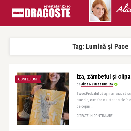
Alic
Tag:
Lumină și Pace
Iza, zâmbetul și clipa
CONFESIUNI
de
Alice Năstase Buciuta
TweetProbabil că aș fi amânat să sc
sine die, cum fac cu istorioarele în
pe copiii ..
CITEȘTE ÎN CONTINUARE