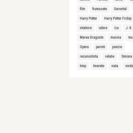
film
frumusete
Gerovital
Harry Potter
Harry Potter Friday
intalnire
iubire
Iza
J. K
Marea Dragoste
masina
mu
Opera
parinti
poezie
recunostinta
relatie
Simona 
timp
tinerete
viata
vind