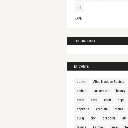
31
« APR.
TOP ARTICOLE
ETICHETE
adevar
Alice Nastase Buciuta
amintiri
aniversare
beauty
carte
carti
copii
copil
copilarie
credinta
crema
curaj
dor
dragoste
emi
familie
Farmec
femei
fe