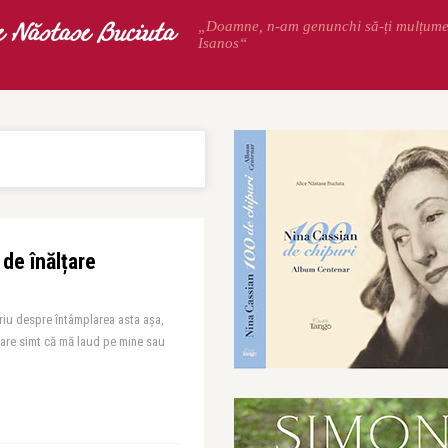
e Năstase Buciuta
„Doamne, n-am genunchi să-ți mulțum
Isanos“
 de înălțare
riu despre întâmplarea asta așa,
 care simt că mă laud pe mine sau