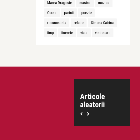
Marea Dragoste
masina
muzica
Opera
parinti
poezie
recunostinta
relatie
Simona Catrina
timp
tinerete
viata
vindecare
Articole
aleatorii