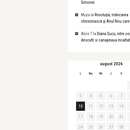
Simonei
Muza
la
Revoluția, mâncarea
chinezească și Anul Nou care 
Alice T
la
Diana Sucu, intre cop
desculti si canapeaua incalta
august 2026
L
Ma
Mi
J
V
3
4
5
6
7
10
11
12
13
14
17
18
19
20
21
24
25
26
27
28