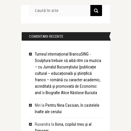
COMENTARII RECENTE
Turneul internațional BrancuSING -
Sculptura trebuie să aibă ritm ca muzica
– cu Jurnalul Bucureștiului (publicație
cultural – educațională și științifică
franco – română cu caracter academic,
acreditată și promovată de Economic
and
la
Biografie Alice Năstase Buciuta
Miri
la
Pentru Nina Cassian, în castelele
înalte ale cerului
Ruxandra
la
Ilona, copilul meu și al
Simonei