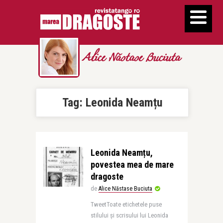
Alice Năstase Buciuta
Tag:
Leonida Neamțu
Leonida Neamțu,
povestea mea de mare
dragoste
de
Alice Năstase Buciuta
TweetToate etichetele puse
stilului și scrisului lui Leonida