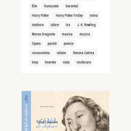
film
frumusete
Gerovital
Harry Potter
Harry Potter Friday
inima
intalnire
iubire
Iza
J. K. Rowling
Marea Dragoste
masina
muzica
Opera
parinti
poezie
recunostinta
relatie
Simona Catrina
timp
tinerete
viata
vindecare