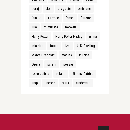
curaj
dor
dragoste
emisiune
familie
Farmec
femei
fericire
film
frumusete
Gerovital
Harry Potter
Harry Potter Friday
inima
intalnire
iubire
Iza
J. K. Rowling
Marea Dragoste
masina
muzica
Opera
parinti
poezie
recunostinta
relatie
Simona Catrina
timp
tinerete
viata
vindecare