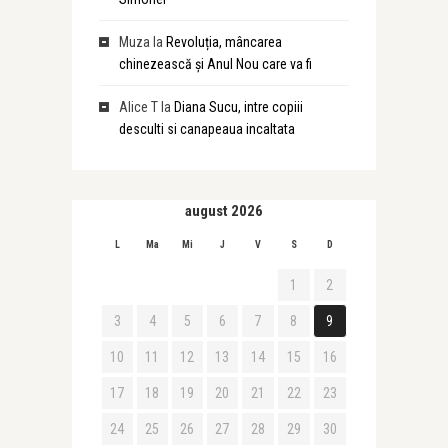
Muza
la
Revoluția, mâncarea
chinezească și Anul Nou care va fi
Alice T
la
Diana Sucu, intre copiii
desculti si canapeaua incaltata
august 2026
L
Ma
Mi
J
V
S
D
1
2
3
4
5
6
7
8
9
10
11
12
13
14
15
16
17
18
19
20
21
22
23
24
25
26
27
28
29
30