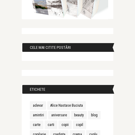
CELE MAI CITITE POSTĂRI
ETICHETE
adevar
Alice Nastase Buciuta
amintiri
aniversare
beauty
blog
carte
carti
copii
copil
copilarie
credinta
crema
cuplu