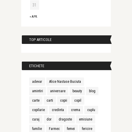
31
« APR.
TOP ARTICOLE
ETICHETE
adevar
Alice Nastase Buciuta
amintiri
aniversare
beauty
blog
carte
carti
copii
copil
copilarie
credinta
crema
cuplu
curaj
dor
dragoste
emisiune
familie
Farmec
femei
fericire