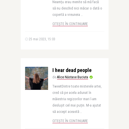
Neamțu erau menite să mă facă
să nu deschid nici măcar o dată o
copertă a vreuneia ..
CITEȘTE ÎN CONTINUARE
25 mai 2023, 15:03
I hear dead people
de
Alice Năstase Buciuta
TweetDintre toate misterele artei,
cred că pe acela adunat în
măiestria regizorilor mari l-am
deslușit cel mai puțin. M-a ajutat
să accept această ..
CITEȘTE ÎN CONTINUARE