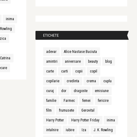
inima
. Rowling
ETICHETE
zica
adevar
Alice Nastase Buciuta
Catrina
amintiri
aniversare
beauty
blog
ecare
carte
carti
copii
copil
copilarie
credinta
crema
cuplu
curaj
dor
dragoste
emisiune
familie
Farmec
femei
fericire
film
frumusete
Gerovital
Harry Potter
Harry Potter Friday
inima
intalnire
iubire
Iza
J. K. Rowling