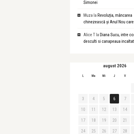
Simonei
Muza
la
Revoluția, mâncarea
chinezească și Anul Nou care 
Alice T
la
Diana Sucu, intre cop
desculti si canapeaua incalta
august 2026
L
Ma
Mi
J
V
3
4
5
6
7
10
11
12
13
14
17
18
19
20
21
24
25
26
27
28