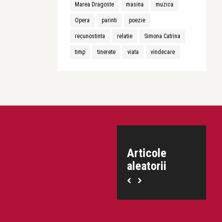
Marea Dragoste
masina
muzica
Opera
parinti
poezie
recunostinta
relatie
Simona Catrina
timp
tinerete
viata
vindecare
Articole
aleatorii