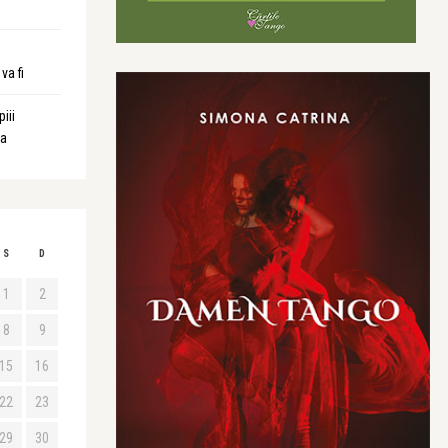
va fi
iii
ta
S
D
1
2
8
9
15
16
22
23
29
30