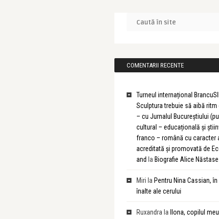
COMENTARII RECENTE
Turneul internațional BrancuSI
Sculptura trebuie să aibă rit
– cu Jurnalul Bucureștiului (pu
cultural – educațională și știin
franco – română cu caracter
acreditată și promovată de 
and
la
Biografie Alice Năstase
Miri
la
Pentru Nina Cassian, în
înalte ale cerului
Ruxandra
la
Ilona, copilul meu 