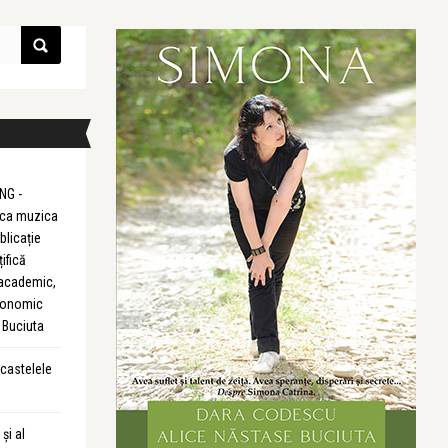
NG -
m ca muzica
blicație
țifică
 academic,
Economic
 Buciuta
 castelele
și al