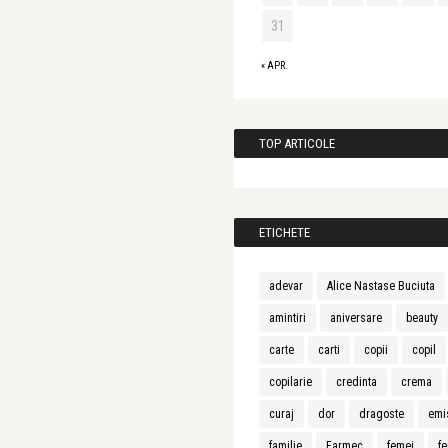
31
« APR.
TOP ARTICOLE
ETICHETE
adevar
Alice Nastase Buciuta
amintiri
aniversare
beauty
carte
carti
copii
copil
copilarie
credinta
crema
curaj
dor
dragoste
emi
familie
Farmec
femei
fe