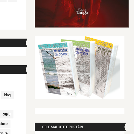
blog
cuplu
siune
CELE MAI CITITE POSTĂRI
ricire