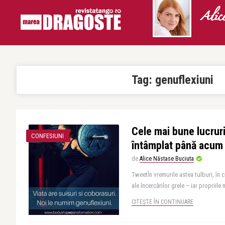
Alic
Tag:
genuflexiuni
Cele mai bune lucruri
CONFESIUNI
întâmplat până acum
de
Alice Năstase Buciuta
TweetÎn vremurile astea tulburi, în c
ale încercărilor grele – iar propriile 
CITEȘTE ÎN CONTINUARE