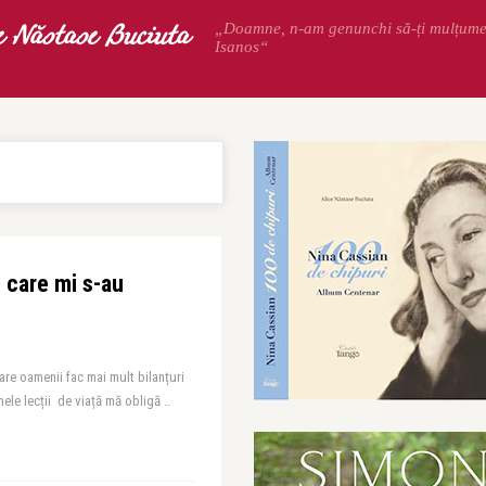
e Năstase Buciuta
„Doamne, n-am genunchi să-ți mulțum
Isanos“
 care mi s-au
are oamenii fac mai mult bilanțuri
mele lecții de viață mă obligă ..