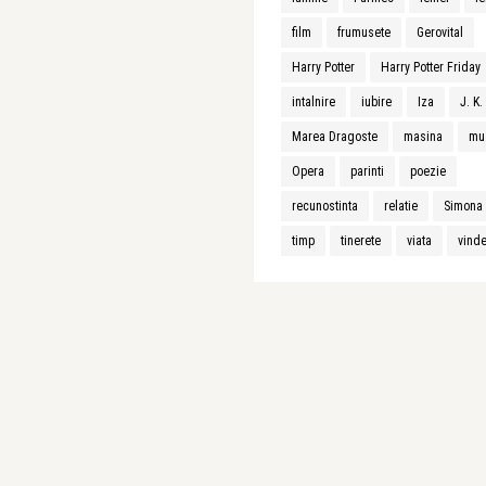
film
frumusete
Gerovital
Harry Potter
Harry Potter Friday
intalnire
iubire
Iza
J. K
Marea Dragoste
masina
mu
Opera
parinti
poezie
recunostinta
relatie
Simona 
timp
tinerete
viata
vind