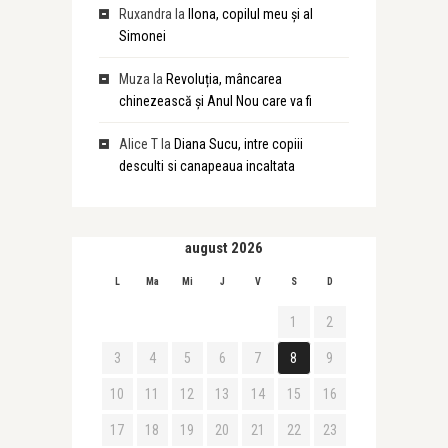
Ruxandra
la
Ilona, copilul meu și al
Simonei
Muza
la
Revoluția, mâncarea
chinezească și Anul Nou care va fi
Alice T
la
Diana Sucu, intre copiii
desculti si canapeaua incaltata
august 2026
L
Ma
Mi
J
V
S
D
1
2
3
4
5
6
7
8
9
10
11
12
13
14
15
16
17
18
19
20
21
22
23