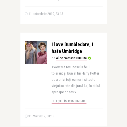
11 octombrie 2019, 23:13
I love Dumbledore, I
hate Umbridge
de
Alice Năstase Buciuta
TweetMă recunosc în felul
tolerant și bun al lui Harry Potter
de a privi toți oamenii și toate
viețuitoarele din jurul lui, în stilul
aproape obsesiv ..
CITEȘTE ÎN CONTINUARE
31 mai 2019, 01:13