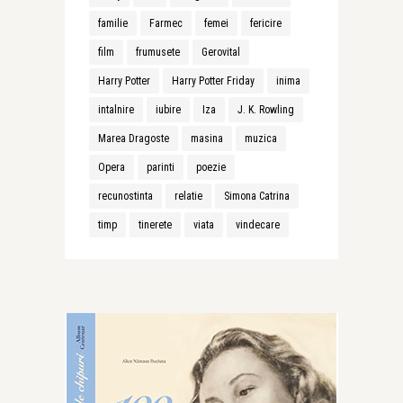
familie
Farmec
femei
fericire
film
frumusete
Gerovital
Harry Potter
Harry Potter Friday
inima
intalnire
iubire
Iza
J. K. Rowling
Marea Dragoste
masina
muzica
Opera
parinti
poezie
recunostinta
relatie
Simona Catrina
timp
tinerete
viata
vindecare