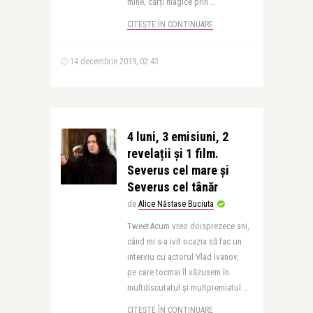
mine, cărți magice prin ..
CITEȘTE ÎN CONTINUARE
14 decembrie 2019, 02:43
4 luni, 3 emisiuni, 2
revelații și 1 film.
Severus cel mare și
Severus cel tânăr
de
Alice Năstase Buciuta
TweetAcum vreo doisprezece ani,
când mi s-a ivit ocazia să fac un
interviu cu actorul Vlad Ivanov,
pe care tocmai îl văzusem în
multdiscutatul și multpremiatul ..
CITEȘTE ÎN CONTINUARE