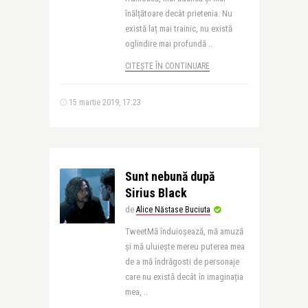
înălțătoare decât prietenia. Nu
există laț mai trainic, nu există
oglindire mai profundă ..
CITEȘTE ÎN CONTINUARE
15 martie 2019, 17:23
Sunt nebună după
Sirius Black
de
Alice Năstase Buciuta
TweetMă înduioșează, mă amuză
și mă uluiește mereu puterea mea
de a mă îndrăgosti de personaje
care nu există decât în imaginația
mea, ..