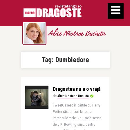
Alice Năstase Buciuta
Tag:
Dumbledore
Dragostea nu e o vrajă
de
Alice Năstase Buciuta
TweetGăsesc în cărțile cu Harry
Potter răspunsuri la toate
întrebările mele. Volumele scrise
de J.K. Rowling sunt, pentru