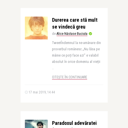
Durerea care stă mult
se vindecă greu
de
Alice Năstase Buciuta
TweetÎndemnul la ne-amânare din
proverbul românesc „Nu lăsa pe
mâine ce poți face azi” e valabil
absolut în orice domeniu al vieții
..
CITEȘTE ÎN CONTINUARE
17 mai 2019, 14:44
Paradoxul adevăratei