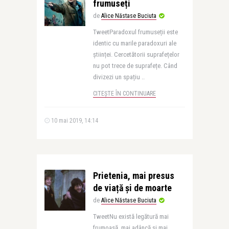
frumuseți
de
Alice Năstase Buciuta
TweetParadoxul frumuseții este
identic cu marile paradoxuri ale
științei. Cercetătorii suprafețelor
nu pot trece de suprafețe. Când
divizezi un spațiu ..
CITEȘTE ÎN CONTINUARE
10 mai 2019, 14:14
Prietenia, mai presus
de viață și de moarte
de
Alice Năstase Buciuta
TweetNu există legătură mai
frumoasă, mai adâncă și mai