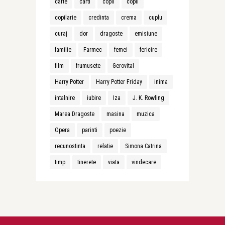
carte
carti
copii
copil
copilarie
credinta
crema
cuplu
curaj
dor
dragoste
emisiune
familie
Farmec
femei
fericire
film
frumusete
Gerovital
Harry Potter
Harry Potter Friday
inima
intalnire
iubire
Iza
J. K. Rowling
Marea Dragoste
masina
muzica
Opera
parinti
poezie
recunostinta
relatie
Simona Catrina
timp
tinerete
viata
vindecare