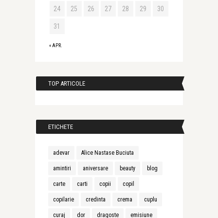
24
25
26
27
28
29
30
31
« APR.
TOP ARTICOLE
ETICHETE
adevar
Alice Nastase Buciuta
amintiri
aniversare
beauty
blog
carte
carti
copii
copil
copilarie
credinta
crema
cuplu
curaj
dor
dragoste
emisiune