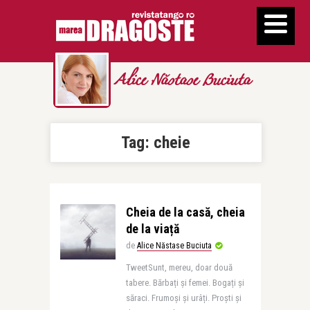
Alice Năstase Buciuta
Tag:
cheie
Cheia de la casă, cheia
de la viață
de
Alice Năstase Buciuta
TweetSunt, mereu, doar două
tabere. Bărbați și femei. Bogați și
săraci. Frumoși și urâți. Proști și