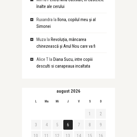
înalte ale cerului
Ruxandra
la
Ilona, copilul meu și al
Simonei
Muza
la
Revoluția, mâncarea
chinezească și Anul Nou care va fi
Alice T
la
Diana Sucu, intre copiii
desculti si canapeaua incaltata
august 2026
L
Ma
Mi
J
V
S
D
1
2
3
4
5
6
7
8
9
10
11
12
13
14
15
16