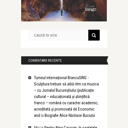
COMENTARII RECENTE
Turneul internațional BrancuSING -
Sculptura trebuie să aibă ritm ca muzica
– cu Jurnalul Bucureștiului (publicație
cultural – educațională și științifică
franco – română cu caracter academic,
acreditată și promovată de Economic
and
la
Biografie Alice Năstase Buciuta
Miri
la
Pentru Nina Cassian, în castelele