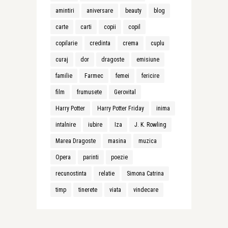
amintiri
aniversare
beauty
blog
carte
carti
copii
copil
copilarie
credinta
crema
cuplu
curaj
dor
dragoste
emisiune
familie
Farmec
femei
fericire
film
frumusete
Gerovital
Harry Potter
Harry Potter Friday
inima
intalnire
iubire
Iza
J. K. Rowling
Marea Dragoste
masina
muzica
Opera
parinti
poezie
recunostinta
relatie
Simona Catrina
timp
tinerete
viata
vindecare