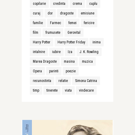
copilarie
credinta
crema
cuplu
curaj
dor
dragoste
emisiune
familie
Farmec
femei
fericire
film
frumusete
Gerovital
Harry Potter
Harry Potter Friday
inima
intalnire
iubire
Iza
J. K. Rowling
Marea Dragoste
masina
muzica
Opera
parinti
poezie
recunostinta
relatie
Simona Catrina
timp
tinerete
viata
vindecare