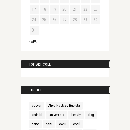
17
18
19
20
21
22
23
24
25
26
27
28
29
30
31
« APR.
TOP ARTICOLE
ETICHETE
adevar
Alice Nastase Buciuta
amintiri
aniversare
beauty
blog
carte
carti
copii
copil