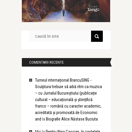
COMENTARII RECENTE
Turneul internațional BrancuSING -
Sculptura trebuie să aibă ritm ca muzica
– cu Jurnalul Bucureștiului (publicație
cultural – educațională și științifică
franco – română cu caracter academic,
acreditată și promovată de Economic
and
la
Biografie Alice Năstase Buciuta
Miri
la
Pentru Nina Cassian, în castelele