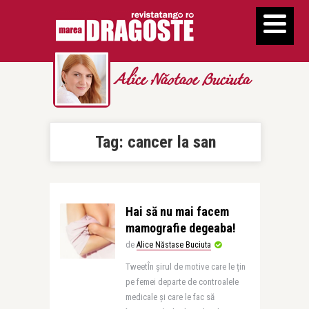
Alice Năstase Buciuta
Tag:
cancer la san
Hai să nu mai facem
mamografie degeaba!
de
Alice Năstase Buciuta
TweetÎn șirul de motive care le țin
pe femei departe de controalele
medicale și care le fac să