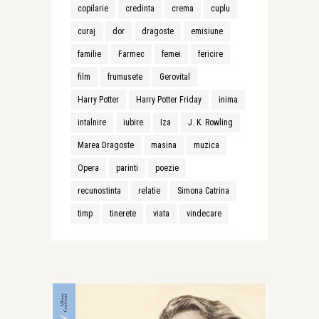
copilarie
credinta
crema
cuplu
curaj
dor
dragoste
emisiune
familie
Farmec
femei
fericire
film
frumusete
Gerovital
Harry Potter
Harry Potter Friday
inima
intalnire
iubire
Iza
J. K. Rowling
Marea Dragoste
masina
muzica
Opera
parinti
poezie
recunostinta
relatie
Simona Catrina
timp
tinerete
viata
vindecare