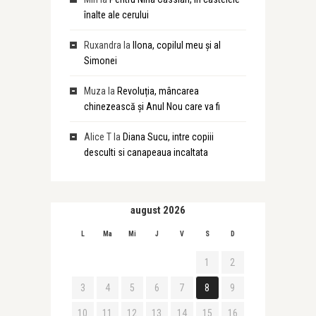
înalte ale cerului
Ruxandra
la
Ilona, copilul meu și al
Simonei
Muza
la
Revoluția, mâncarea
chinezească și Anul Nou care va fi
Alice T
la
Diana Sucu, intre copiii
desculti si canapeaua incaltata
august 2026
L
Ma
Mi
J
V
S
D
1
2
3
4
5
6
7
8
9
10
11
12
13
14
15
16