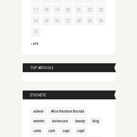
17
18
19
20
21
22
23
24
25
26
27
28
29
30
31
« APR.
TOP ARTICOLE
ETICHETE
adevar
Alice Nastase Buciuta
amintiri
aniversare
beauty
blog
carte
carti
copii
copil