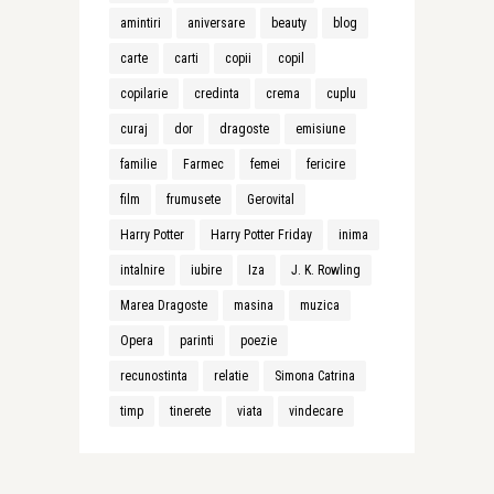
amintiri
aniversare
beauty
blog
carte
carti
copii
copil
copilarie
credinta
crema
cuplu
curaj
dor
dragoste
emisiune
familie
Farmec
femei
fericire
film
frumusete
Gerovital
Harry Potter
Harry Potter Friday
inima
intalnire
iubire
Iza
J. K. Rowling
Marea Dragoste
masina
muzica
Opera
parinti
poezie
recunostinta
relatie
Simona Catrina
timp
tinerete
viata
vindecare