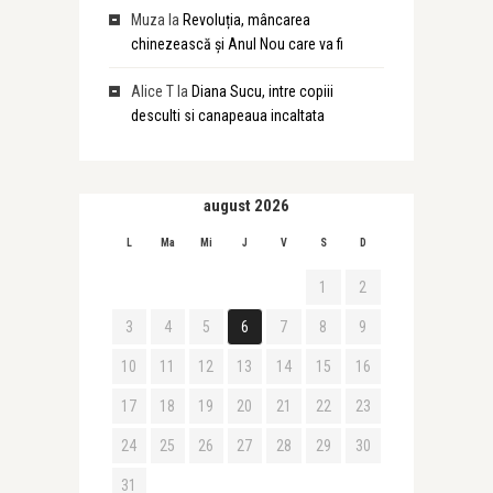
Muza
la
Revoluția, mâncarea
chinezească și Anul Nou care va fi
Alice T
la
Diana Sucu, intre copiii
desculti si canapeaua incaltata
august 2026
L
Ma
Mi
J
V
S
D
1
2
3
4
5
6
7
8
9
10
11
12
13
14
15
16
17
18
19
20
21
22
23
24
25
26
27
28
29
30
31