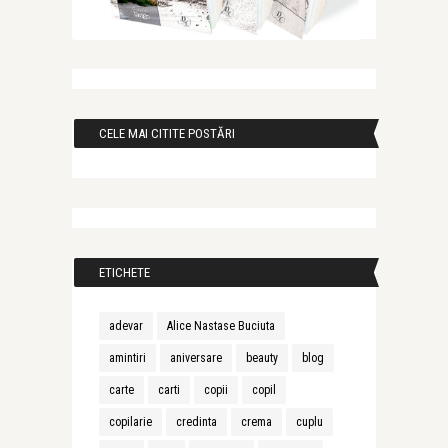
CELE MAI CITITE POSTĂRI
ETICHETE
adevar
Alice Nastase Buciuta
amintiri
aniversare
beauty
blog
carte
carti
copii
copil
copilarie
credinta
crema
cuplu