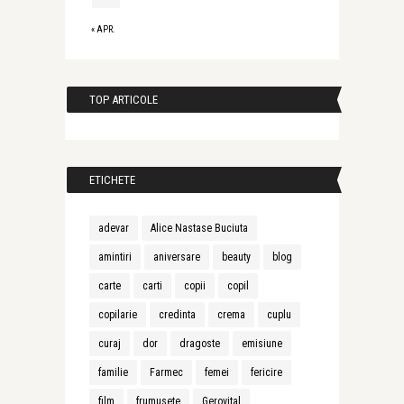
« APR.
TOP ARTICOLE
ETICHETE
adevar
Alice Nastase Buciuta
amintiri
aniversare
beauty
blog
carte
carti
copii
copil
copilarie
credinta
crema
cuplu
curaj
dor
dragoste
emisiune
familie
Farmec
femei
fericire
film
frumusete
Gerovital