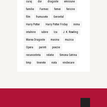
curaj
dor
dragoste
emisiune
familie
Farmec
femei
fericire
film
frumusete
Gerovital
Harry Potter
Harry Potter Friday
inima
intalnire
iubire
Iza
J. K. Rowling
Marea Dragoste
masina
muzica
Opera
parinti
poezie
recunostinta
relatie
Simona Catrina
timp
tinerete
viata
vindecare