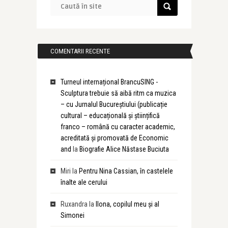
COMENTARII RECENTE
Turneul internațional BrancuSING -
Sculptura trebuie să aibă ritm ca muzica
– cu Jurnalul Bucureștiului (publicație
cultural – educațională și științifică
franco – română cu caracter academic,
acreditată și promovată de Economic
and
la
Biografie Alice Năstase Buciuta
Miri
la
Pentru Nina Cassian, în castelele
înalte ale cerului
Ruxandra
la
Ilona, copilul meu și al
Simonei