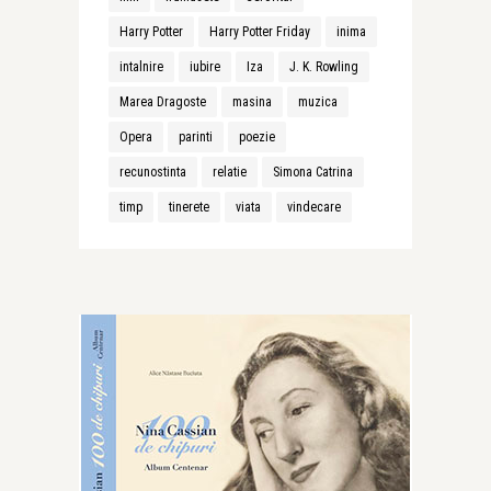
Harry Potter
Harry Potter Friday
inima
intalnire
iubire
Iza
J. K. Rowling
Marea Dragoste
masina
muzica
Opera
parinti
poezie
recunostinta
relatie
Simona Catrina
timp
tinerete
viata
vindecare