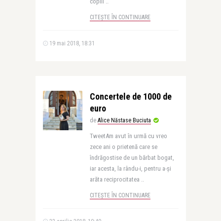
copiii ..
CITEȘTE ÎN CONTINUARE
19 mai 2018, 18:31
Concertele de 1000 de
euro
de
Alice Năstase Buciuta
TweetAm avut în urmă cu vreo
zece ani o prietenă care se
îndrăgostise de un bărbat bogat,
iar acesta, la rându-i, pentru a-și
arăta reciprocitatea ..
CITEȘTE ÎN CONTINUARE