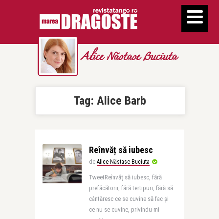
Alice Năstase Buciuta
Tag:
Alice Barb
Reînvăț să iubesc
de
Alice Năstase Buciuta
TweetReînvăț să iubesc, fără
prefăcătorii, fără tertipuri, fără să
cântăresc ce se cuvine să fac și
ce nu se cuvine, privindu-mi