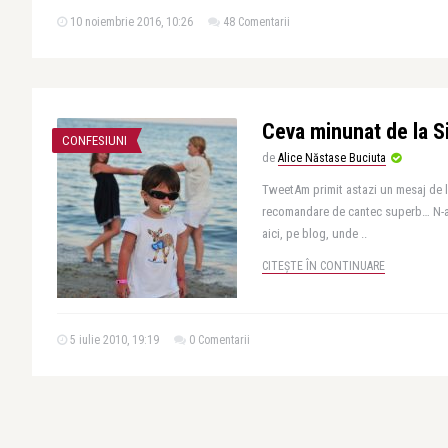
10 noiembrie 2016, 10:26
48 Comentarii
Ceva minunat de la S
CONFESIUNI
de
Alice Năstase Buciuta
TweetAm primit astazi un mesaj de 
recomandare de cantec superb… N-am 
aici, pe blog, unde ..
CITEȘTE ÎN CONTINUARE
5 iulie 2010, 19:19
0 Comentarii