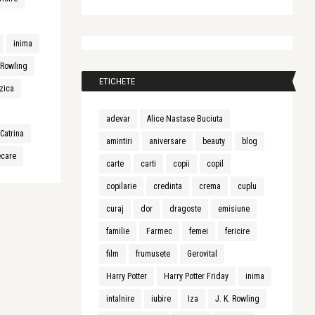
inima
. Rowling
ETICHETE
zica
adevar
Alice Nastase Buciuta
Catrina
amintiri
aniversare
beauty
blog
ecare
carte
carti
copii
copil
copilarie
credinta
crema
cuplu
curaj
dor
dragoste
emisiune
familie
Farmec
femei
fericire
film
frumusete
Gerovital
Harry Potter
Harry Potter Friday
inima
intalnire
iubire
Iza
J. K. Rowling