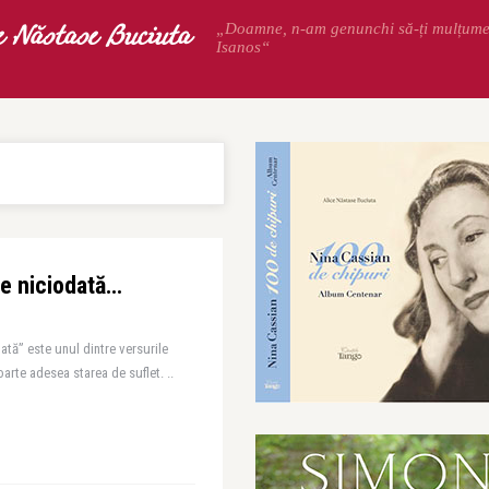
e Năstase Buciuta
„Doamne, n-am genunchi să-ți mulțum
Isanos“
ine niciodată…
ată” este unul dintre versurile
arte adesea starea de suflet. ..