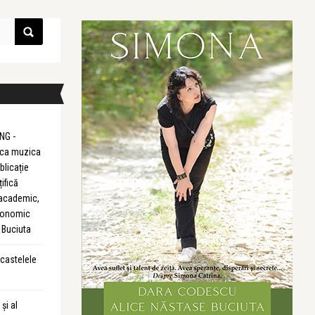
NG -
m ca muzica
blicație
țifică
 academic,
Economic
 Buciuta
 castelele
și al