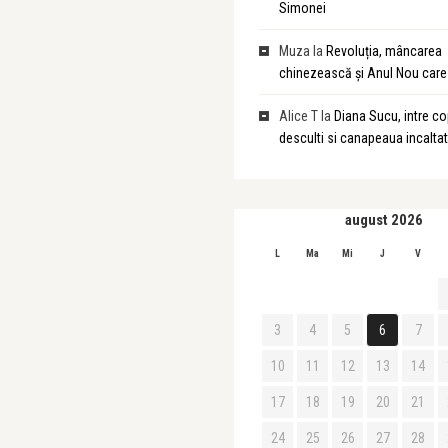
Simonei
Muza
la
Revoluția, mâncarea
chinezească și Anul Nou care 
Alice T
la
Diana Sucu, intre cop
desculti si canapeaua incalta
august 2026
L
Ma
Mi
J
V
3
4
5
6
7
10
11
12
13
14
17
18
19
20
21
24
25
26
27
28