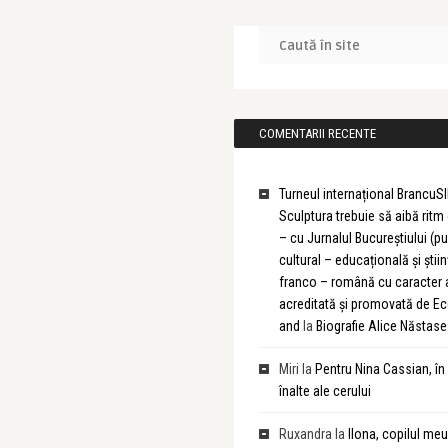
COMENTARII RECENTE
Turneul internațional BrancuSI
Sculptura trebuie să aibă rit
– cu Jurnalul Bucureștiului (pu
cultural – educațională și știin
franco – română cu caracter
acreditată și promovată de 
and
la
Biografie Alice Năstase
Miri
la
Pentru Nina Cassian, în
înalte ale cerului
Ruxandra
la
Ilona, copilul meu 