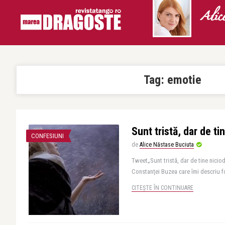
Alic
Tag:
emotie
Sunt tristă, dar de t
CONFESIUNI
de
Alice Năstase Buciuta
Tweet„Sunt tristă, dar de tine niciod
Constanţei Buzea care îmi descriu fo
CITEȘTE ÎN CONTINUARE