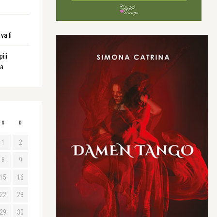
va fi
iii
ta
S
D
1
2
8
9
15
16
22
23
29
30