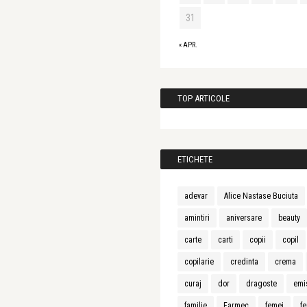
31
« APR.
TOP ARTICOLE
ETICHETE
adevar
Alice Nastase Buciuta
amintiri
aniversare
beauty
carte
carti
copii
copil
copilarie
credinta
crema
curaj
dor
dragoste
emi
familie
Farmec
femei
fe