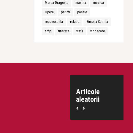
Marea Dragoste
masina
muzica
Opera
parinti
poezie
recunostinta
relatie
Simona Catrina
timp
tinerete
viata
vindecare
Articole
aleatorii