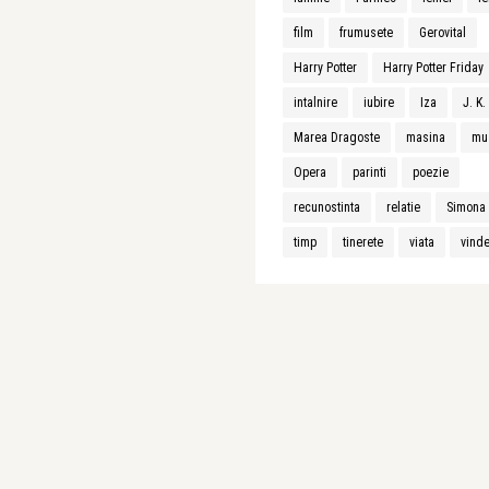
film
frumusete
Gerovital
Harry Potter
Harry Potter Friday
intalnire
iubire
Iza
J. K
Marea Dragoste
masina
mu
Opera
parinti
poezie
recunostinta
relatie
Simona 
timp
tinerete
viata
vind