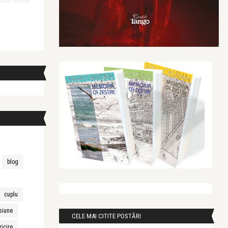
blog
cuplu
siune
CELE MAI CITITE POSTĂRI
ricire