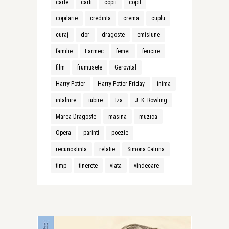
carte
carti
copii
copil
copilarie
credinta
crema
cuplu
curaj
dor
dragoste
emisiune
familie
Farmec
femei
fericire
film
frumusete
Gerovital
Harry Potter
Harry Potter Friday
inima
intalnire
iubire
Iza
J. K. Rowling
Marea Dragoste
masina
muzica
Opera
parinti
poezie
recunostinta
relatie
Simona Catrina
timp
tinerete
viata
vindecare