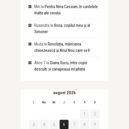
Miri
la
Pentru Nina Cassian, în castelele
înalte ale cerului
Ruxandra
la
Ilona, copilul meu și al
Simonei
Muza
la
Revoluția, mâncarea
chinezească și Anul Nou care va fi
Alice T
la
Diana Sucu, intre copiii
desculti si canapeaua incaltata
august 2026
L
Ma
Mi
J
V
S
D
1
2
3
4
5
6
7
8
9