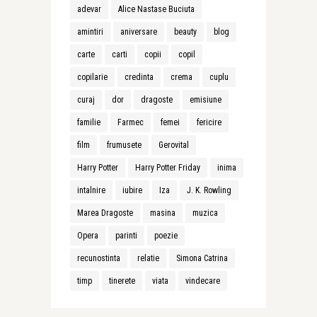
adevar
Alice Nastase Buciuta
amintiri
aniversare
beauty
blog
carte
carti
copii
copil
copilarie
credinta
crema
cuplu
curaj
dor
dragoste
emisiune
familie
Farmec
femei
fericire
film
frumusete
Gerovital
Harry Potter
Harry Potter Friday
inima
intalnire
iubire
Iza
J. K. Rowling
Marea Dragoste
masina
muzica
Opera
parinti
poezie
recunostinta
relatie
Simona Catrina
timp
tinerete
viata
vindecare