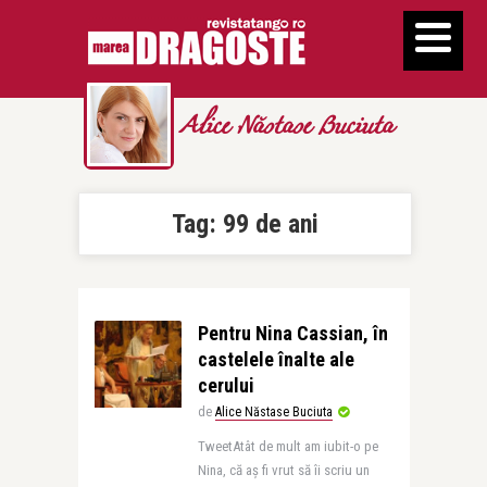
Alice Năstase Buciuta
Tag:
99 de ani
Pentru Nina Cassian, în
castelele înalte ale
cerului
de
Alice Năstase Buciuta
TweetAtât de mult am iubit-o pe
Nina, că aș fi vrut să îi scriu un